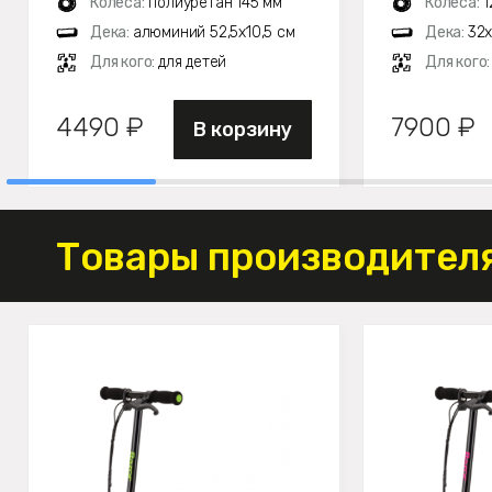
Колеса:
полиуретан 145 мм
Колеса:
1
Дека:
алюминий 52,5х10,5 см
Дека:
32х
Для кого:
для детей
Для кого
4490 ₽
7900 ₽
В корзину
Товары производителя