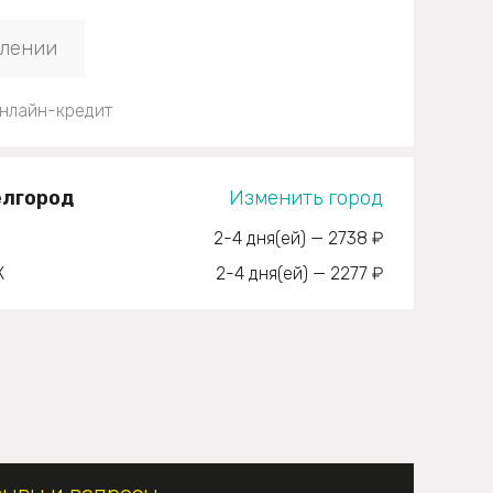
плении
нлайн-кредит
елгород
Изменить город
2-4 дня(ей)
—
2738 ₽
К
2-4 дня(ей)
—
2277 ₽