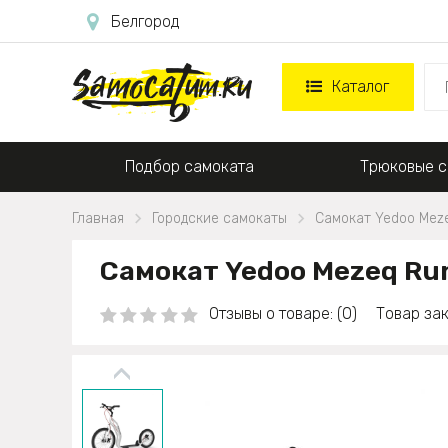
Белгород
Каталог
Подбор самоката
Трюковые с
Главная
Городские самокаты
Самокат Yedoo Mez
Самокат Yedoo Mezeq Ru
Отзывы о товаре: (0)
Товар зак