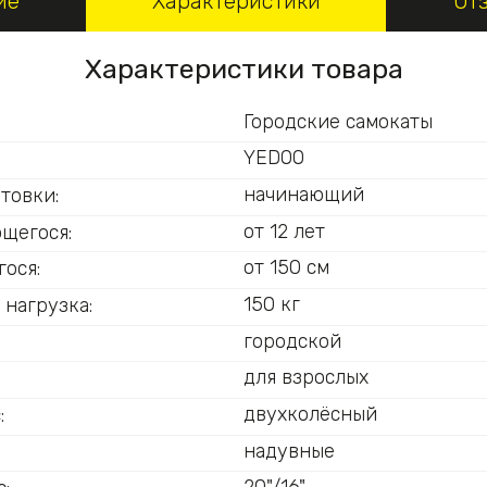
ие
Характеристики
От
Характеристики товара
Городские самокаты
YEDOO
начинающий
товки:
от 12 лет
ющегося:
от 150 см
ося:
150 кг
 нагрузка:
городской
для взрослых
двухколёсный
:
надувные