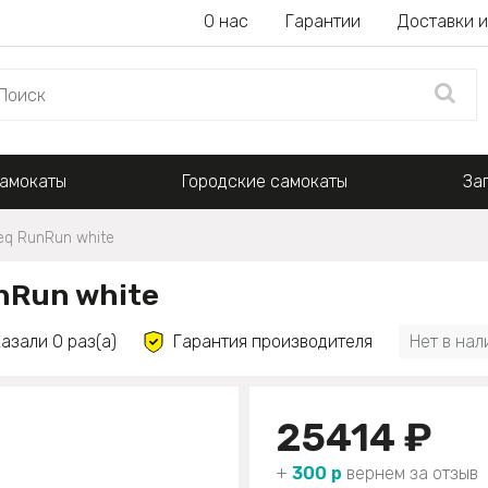
О нас
Гарантии
Доставки и
амокаты
Городские самокаты
За
eq RunRun white
nRun white
азали 0 раз(а)
Гарантия производителя
Нет в нал
25414 ₽
+
300 р
вернем за отзыв