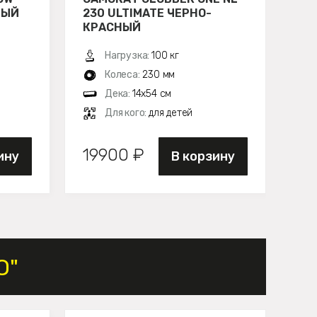
ВЫЙ
230 ULTIMATE ЧЕРНО-
23
КРАСНЫЙ
СИ
Нагрузка:
100 кг
Колеса:
230 мм
Дека:
14х54 см
Для кого:
для детей
19900 ₽
19
ину
В корзину
O"