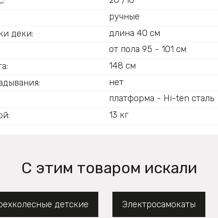
20"/16"
:
ручные
:
длина 40 см
ки деки:
от пола 95 - 101 см
148 см
а:
нет
адывания:
платформа - Hi-ten сталь
13 кг
ой:
С этим товаром искали
рехколесные детские
Электросамокаты