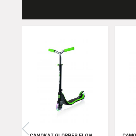
САМОКАТ GLOBBER FLOW
САМО