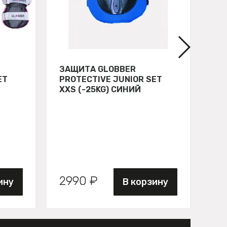
ЗАЩИТА GLOBBER
СВ
ET
PROTECTIVE JUNIOR SET
GL
XXS (-25KG) СИНИЙ
ЗЕ
2990 ₽
89
ину
В корзину