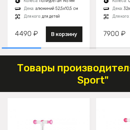
Колеса:
полиуретан 145 мм
Колеса:
1
Дека:
алюминий 52,5х10,5 см
Дека:
32х
Для кого:
для детей
Для кого
4490 ₽
7900 ₽
В корзину
Товары производителя
Sport"