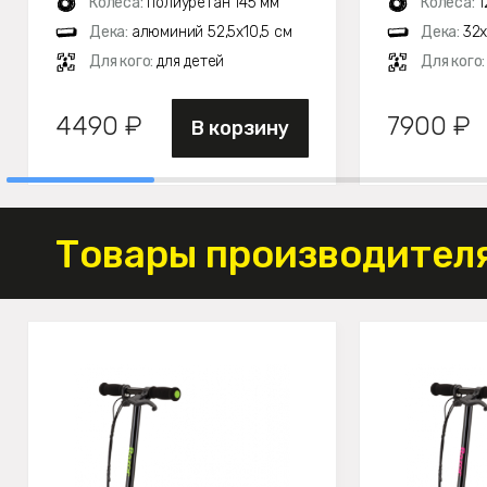
Колеса:
полиуретан 145 мм
Колеса:
1
Дека:
алюминий 52,5х10,5 см
Дека:
32х
Для кого:
для детей
Для кого
4490 ₽
7900 ₽
В корзину
Товары производителя