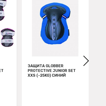
ЗАЩИТА GLOBBER
СВ
ET
PROTECTIVE JUNIOR SET
GL
XXS (-25KG) СИНИЙ
ЗЕ