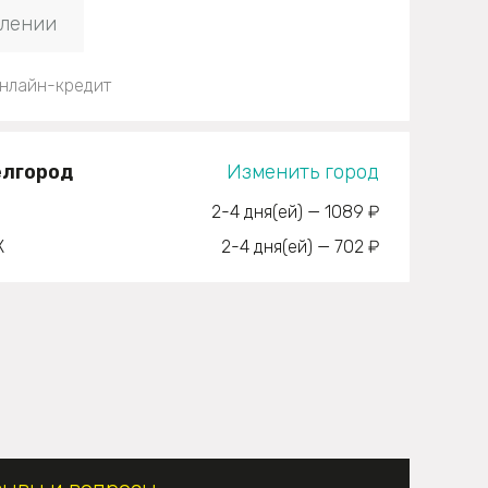
плении
нлайн-кредит
елгород
Изменить город
2-4 дня(ей)
—
1089 ₽
К
2-4 дня(ей)
—
702 ₽