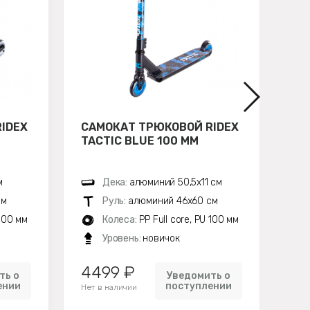
IDEX
САМОКАТ ТРЮКОВОЙ RIDEX
СА
TACTIC BLUE 100 ММ
TA
м
Дека:
алюминий 50,5х11 см
см
Руль:
алюминий 46х60 см
 100 мм
Колеса:
PP Full core, PU 100 мм
Уровень:
новичок
4499 ₽
39
ть о
Уведомить о
ении
поступлении
Нет в наличии
Нет 