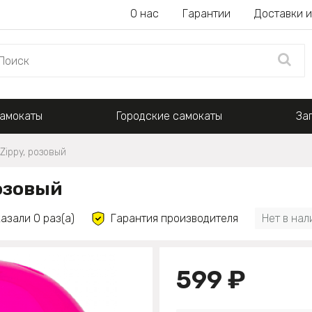
О нас
Гарантии
Доставки и
амокаты
Городские самокаты
За
ippy, розовый
озовый
азали 0 раз(а)
Гарантия производителя
Нет в нал
599 ₽