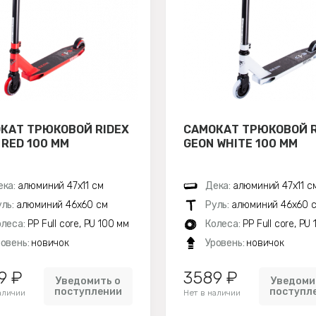
КАТ ТРЮКОВОЙ RIDEX
САМОКАТ ТРЮКОВОЙ R
 RED 100 ММ
GEON WHITE 100 ММ
ека:
алюминий 47х11 см
Дека:
алюминий 47х11 с
уль:
алюминий 46х60 см
Руль:
алюминий 46х60 
олеса:
PP Full core, PU 100 мм
Колеса:
PP Full core, PU
ровень:
новичок
Уровень:
новичок
9 ₽
3589 ₽
Уведомить о
Уведоми
поступлении
поступл
аличии
Нет в наличии