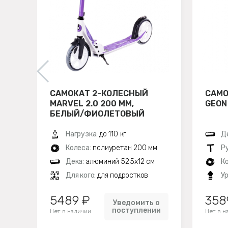
САМОКАТ 2-КОЛЕСНЫЙ
САМО
MARVEL 2.0 200 ММ,
GEON
БЕЛЫЙ/ФИОЛЕТОВЫЙ
Нагрузка:
до 110 кг
Д
Колеса:
полиуретан 200 мм
Р
Дека:
алюминий 52,5х12 см
К
Для кого:
для подростков
У
5489 ₽
358
Уведомить о
поступлении
Нет в наличии
Нет в н